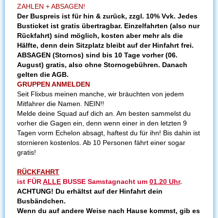
ZAHLEN + ABSAGEN!
Der Buspreis ist für hin & zurück, zzgl. 10% Vvk. Jedes
Busticket ist gratis übertragbar. Einzelfahrten (also nur
Rückfahrt) sind möglich, kosten aber mehr als die
Hälfte, denn dein Sitzplatz bleibt auf der Hinfahrt frei.
ABSAGEN (Stornos) sind bis 10 Tage vorher (06.
August) gratis, also ohne Stornogebühren. Danach
gelten die AGB.
GRUPPEN ANMELDEN
Seit Flixbus meinen manche, wir bräuchten von jedem
Mitfahrer die Namen. NEIN!!
Melde deine Squad auf dich an. Am besten sammelst du
vorher die Gagen ein, denn wenn einer in den letzten 9
Tagen vorm Echelon absagt, haftest du für ihn! Bis dahin ist
stornieren kostenlos. Ab 10 Personen fährt einer sogar
gratis!
RÜCKFAHRT
ist FÜR
ALLE
BUSSE Samstagnacht um
01.20 Uhr
.
ACHTUNG! Du erhältst auf der Hinfahrt dein
Busbändchen.
Wenn du auf andere Weise nach Hause kommst, gib es