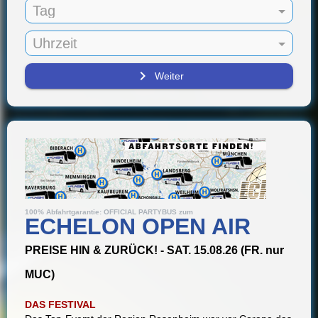
Tag
Uhrzeit
navigate_next
Weiter
100% Abfahrtgarantie: OFFICIAL PARTYBUS zum
ECHELON OPEN AIR
PREISE HIN & ZURÜCK! - SAT. 15.08.26 (FR. nur
MUC)
DAS FESTIVAL