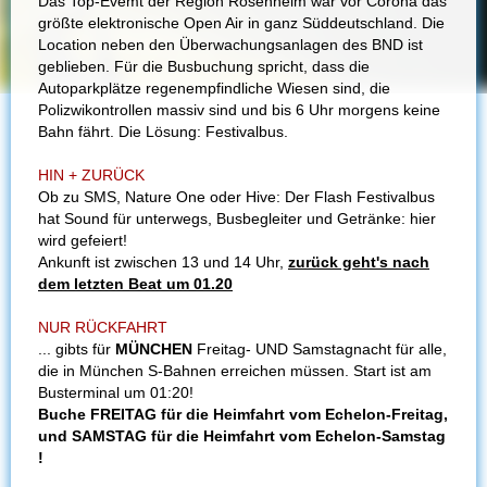
Das Top-Evemt der Region Rosenheim war vor Corona das
größte elektronische Open Air in ganz Süddeutschland. Die
Location neben den Überwachungsanlagen des BND ist
geblieben. Für die Busbuchung spricht, dass die
Autoparkplätze regenempfindliche Wiesen sind, die
Polizwikontrollen massiv sind und bis 6 Uhr morgens keine
Bahn fährt. Die Lösung: Festivalbus.
HIN + ZURÜCK
Ob zu SMS, Nature One oder Hive: Der Flash Festivalbus
hat Sound für unterwegs, Busbegleiter und Getränke: hier
wird gefeiert!
Ankunft ist zwischen 13 und 14 Uhr,
zurück geht's nach
dem letzten Beat um 01.20
NUR RÜCKFAHRT
... gibts für
MÜNCHEN
Freitag- UND Samstagnacht für alle,
die in München S-Bahnen erreichen müssen. Start ist am
Busterminal um 01:20!
Buche FREITAG für die Heimfahrt vom Echelon-Freitag,
und SAMSTAG für die Heimfahrt vom Echelon-Samstag
!