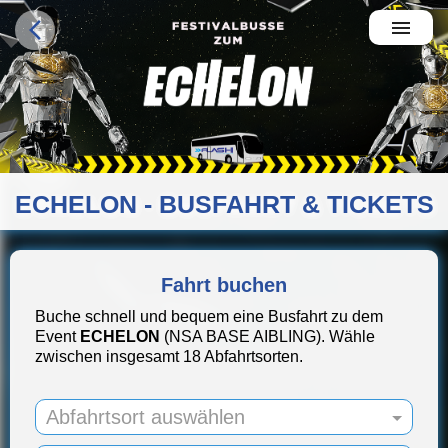
menu
arrow_back_ios_new
ECHELON - BUSFAHRT & TICKETS
Fahrt buchen
Buche schnell und bequem eine Busfahrt zu dem
Event
ECHELON
(NSA BASE AIBLING).
Wähle
zwischen insgesamt 18 Abfahrtsorten.
Abfahrtsort auswählen