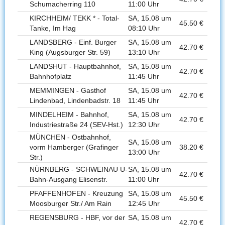
Schumacherring 110
11:00 Uhr
KIRCHHEIM/ TEKK * - Total-
SA, 15.08 um
45.50 €
Tanke, Im Hag
08:10 Uhr
LANDSBERG - Einf. Burger
SA, 15.08 um
42.70 €
King (Augsburger Str. 59)
13:10 Uhr
LANDSHUT - Hauptbahnhof,
SA, 15.08 um
42.70 €
Bahnhofplatz
11:45 Uhr
MEMMINGEN - Gasthof
SA, 15.08 um
42.70 €
Lindenbad, Lindenbadstr. 18
11:45 Uhr
MINDELHEIM - Bahnhof,
SA, 15.08 um
42.70 €
Industriestraße 24 (SEV-Hst.)
12:30 Uhr
MÜNCHEN - Ostbahnhof,
SA, 15.08 um
vorm Hamberger (Grafinger
38.20 €
13:00 Uhr
Str.)
NÜRNBERG - SCHWEINAU U-
SA, 15.08 um
42.70 €
Bahn-Ausgang Elisenstr.
11:00 Uhr
PFAFFENHOFEN - Kreuzung
SA, 15.08 um
45.50 €
Moosburger Str./ Am Rain
12:45 Uhr
REGENSBURG - HBF, vor der
SA, 15.08 um
42.70 €