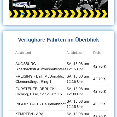
Verfügbare Fahrten im Überblick
Abfahrtsort
Abfahrtszeit
Preis
AUGSBURG -
SA, 15.08 um
42.70 €
Biberbachstr./Flixbushaltestelle
12:15 Uhr
FREISING - Einf. McDonalds,
SA, 15.08 um
42.70 €
Clemensänger Ring 1
12:15 Uhr
FÜRSTENFELDBRUCK -
SA, 15.08 um
42.70 €
Olching, Esso, Schloßstr. 161
12:00 Uhr
SA, 15.08 um
INGOLSTADT - Hauptbahnhof
45.50 €
12:15 Uhr
KEMPTEN - ARAL,
SA, 15.08 um
42.70 €